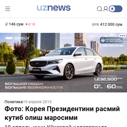
11 916 сум
28.92
13 749 сум
1 271 000 сум
32.19
МРОТ
146 сум
412 000 сум
-0.18
БРВ
Политика
19 апреля 2019
Фото: Корея Президентини расмий
кутиб олиш маросими