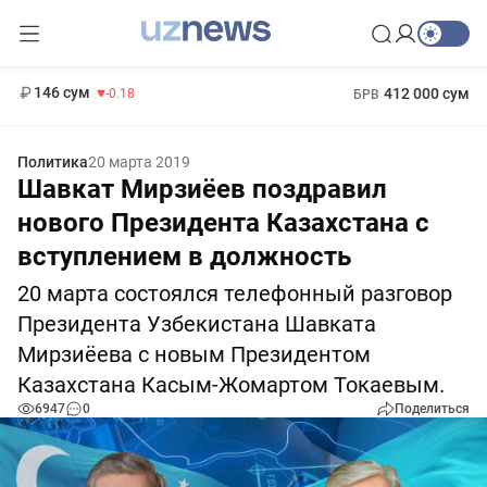
11 916 сум
28.92
13 749 сум
1 271 000 сум
32.19
МРОТ
146 сум
412 000 сум
-0.18
БРВ
Политика
20 марта 2019
Шавкат Мирзиёев поздравил
нового Президента Казахстана с
вступлением в должность
20 марта состоялся телефонный разговор
Президента Узбекистана Шавката
Мирзиёева с новым Президентом
Казахстана Касым-Жомартом Токаевым.
6947
0
Поделиться