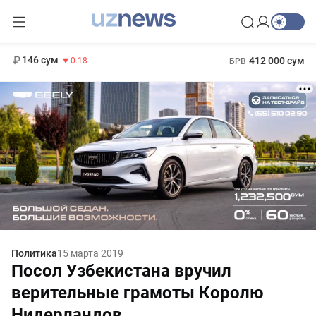
11 916 сум
28.92
13 749 сум
1 271 000 сум
32.19
МРОТ
146 сум
412 000 сум
-0.18
БРВ
Политика
15 марта 2019
Посол Узбекистана вручил
верительные грамоты Королю
Нидерландов