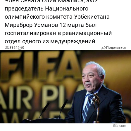
Член Сената Олий Мажлиса, экс-
председатель Национального
олимпийского комитета Узбекистана
Мираброр Усманов 12 марта был
госпитализирован в реанимационный
отдел одного из медучреждений.
8954
0
Поделиться
fifa.com