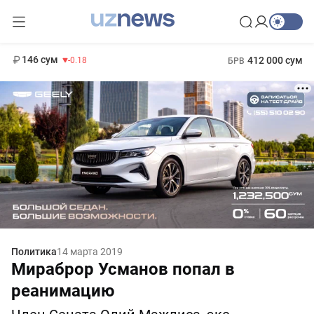
11 916 сум
28.92
13 749 сум
1 271 000 сум
32.19
МРОТ
146 сум
412 000 сум
-0.18
БРВ
Политика
14 марта 2019
Мираброр Усманов попал в
реанимацию