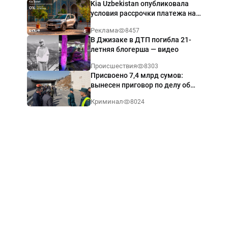
Kia Uzbekistan опубликовала
условия рассрочки платежа на
Kia Sonet со ставкой от 0%
Реклама
8457
годовых
В Джизаке в ДТП погибла 21-
летняя блогерша — видео
Происшествия
8303
Присвоено 7,4 млрд сумов:
вынесен приговор по делу об
обрушении путепровода в
Криминал
8024
Ташкенте