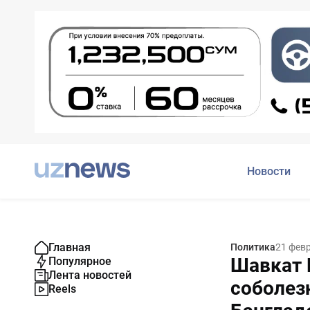
Новости
Главная
Политика
21 фев
Шавкат 
Популярное
Лента новостей
соболез
Reels