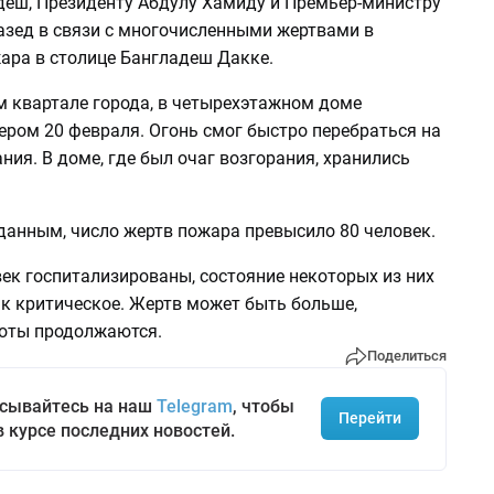
деш, Президенту Абдулу Хамиду и Премьер-министру
азед в связи с многочисленными жертвами в
ара в столице Бангладеш Дакке.
м квартале города, в четырехэтажном доме
ером 20 февраля. Огонь смог быстро перебраться на
ния. В доме, где был очаг возгорания, хранились
данным, число жертв пожара превысило 80 человек.
ек госпитализированы, состояние некоторых из них
ак критическое. Жертв может быть больше,
оты продолжаются.
Поделиться
сывайтесь на наш
Telegram
, чтобы
Перейти
в курсе последних новостей.