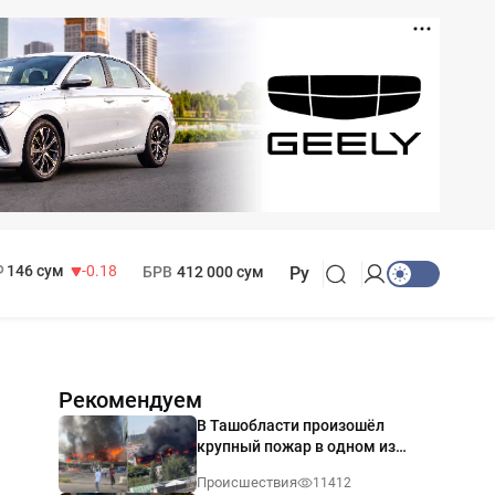
11 916 сум
28.92
13 749 сум
32.19
МРОТ
1 271 000 сум
146 сум
-0.18
БРВ
412 000 сум
Ру
Рекомендуем
В Ташобласти произошёл
крупный пожар в одном из
магазинов — видео
Происшествия
11412