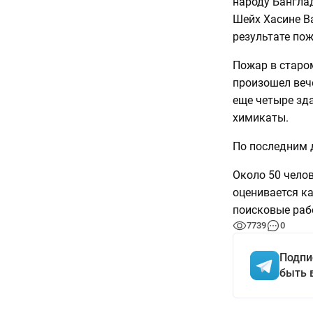
народу Бангла
Шейх Хасине В
результате пож
Пожар в старо
произошел веч
еще четыре зда
химикаты.
По последним 
Около 50 челов
оценивается к
поисковые раб
7739
0
Подпи
быть 