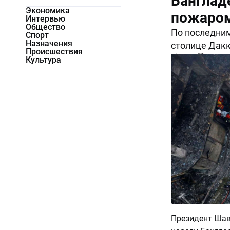
Банглад
Экономика
пожаро
Интервью
Общество
По последним
Спорт
Назначения
столице Дакк
Происшествия
7739
0
Культура
Президент Шав