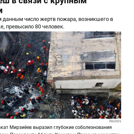
еш в связи с крупным
м
 данным число жертв пожара, возникшего в
е, превысило 80 человек.
Поделиться
Reuters
кат Мирзиёев выразил глубокие соболезнования