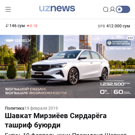
11 916 сум
28.92
13 749 сум
1 271 000 сум
32.19
МРОТ
146 сум
412 000 сум
-0.18
БРВ
Политика
19 февраля 2019
Шавкат Мирзиёев Сирдарёга
ташриф буюрди