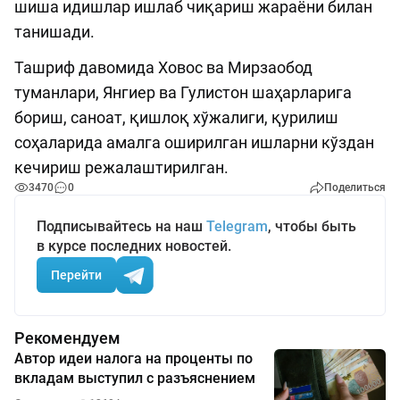
шиша идишлар ишлаб чиқариш жараёни билан
танишади.
Ташриф давомида Ховос ва Мирзаобод
туманлари, Янгиер ва Гулистон шаҳарларига
бориш, саноат, қишлоқ хўжалиги, қурилиш
соҳаларида амалга оширилган ишларни кўздан
кечириш режалаштирилган.
3470
0
Поделиться
Подписывайтесь на наш
Telegram
, чтобы быть
в курсе последних новостей.
Перейти
Рекомендуем
Автор идеи налога на проценты по
вкладам выступил с разъяснением