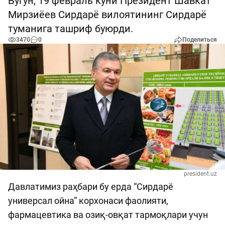
Бугун, 19 февраль куни Президент Шавкат
Мирзиёев Сирдарё вилоятининг Сирдарё
туманига ташриф буюрди.
3470
0
Поделиться
president.uz
Давлатимиз раҳбари бу ерда “Сирдарё
универсал ойна” корхонаси фаолияти,
фармацевтика ва озиқ-овқат тармоқлари учун