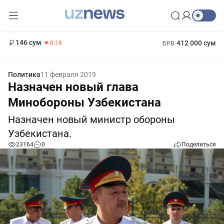
11 916 сум
28.92
13 749 сум
1 271 000 сум
32.19
МРОТ
146 сум
412 000 сум
-0.18
БРВ
Политика
11 февраля 2019
Назначен новый глава
Минобороны Узбекистана
Назначен новый министр обороны
Узбекистана.
23164
0
Поделиться