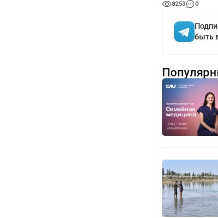
8253
0
Подпи
быть 
Популярн