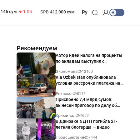
13 717 сум
-25.83
МРОТ
1 271 000 сум
146 сум
-1.05
БРВ
412 000 сум
Ру
Рекомендуем
Автор идеи налога на проценты
по вкладам выступил с
разъяснением
Экономика
12100
Kia Uzbekistan опубликовала
условия рассрочки платежа на
Kia Sonet со ставкой от 0%
Реклама
8115
годовых
Присвоено 7,4 млрд сумов:
вынесен приговор по делу об
обрушении путепровода в
Криминал
7659
Ташкенте
В Джизаке в ДТП погибла 21-
летняя блогерша — видео
Происшествия
7444