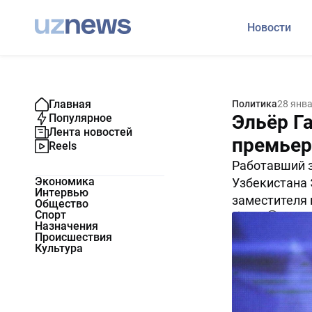
Новости
Главная
Политика
28 янв
Эльёр Г
Популярное
Лента новостей
премье
Reels
Работавший 
Экономика
Узбекистана 
Интервью
заместителя
Общество
Спорт
8253
0
Назначения
Происшествия
Культура