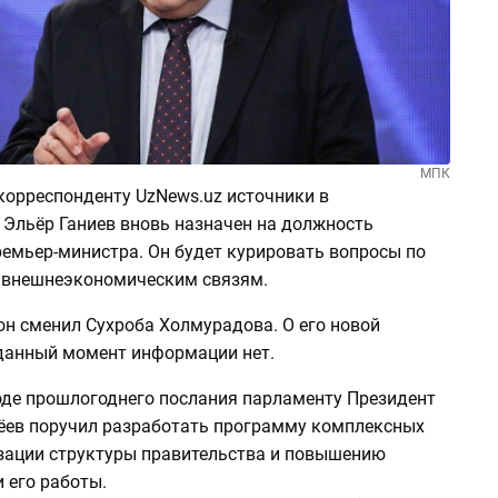
МПК
корреспонденту UzNews.uz источники в
 Эльёр Ганиев вновь назначен на должность
ремьер-министра. Он будет курировать вопросы по
 внешнеэкономическим связям.
он сменил Сухроба Холмурадова. О его новой
данный момент информации нет.
оде прошлогоднего послания парламенту Президент
ев поручил разработать программу комплексных
зации структуры правительства и повышению
 его работы.