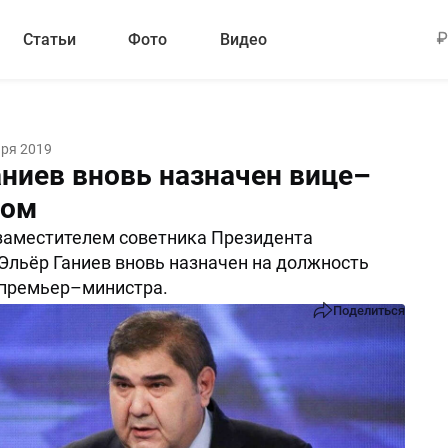
Статьи
Фото
Видео
аря 2019
аниев вновь назначен вице–
ром
заместителем советника Президента
Эльёр Ганиев вновь назначен на должность
 премьер–министра.
Поделиться