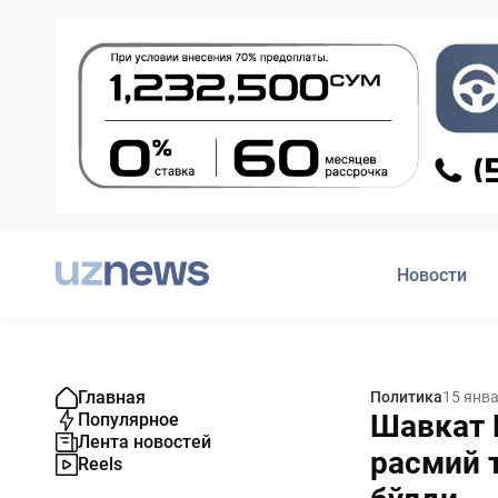
Новости
Главная
Политика
15 янв
Шавкат 
Популярное
Лента новостей
расмий 
Reels