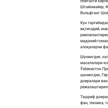
пойтахти Берл
Штайнмайер, Ф
Вольфганг Шой
Кун тартибида
иқтисодий, ин
ривожлантириш
маданий-гуман
алоқаларни фа
Шунингдек, ха
масалалари ю
Ўзбекистон Пр
шунингдек, Ге
доиралари вак
режалаштирилг
Ташриф доираси
фан, техника,