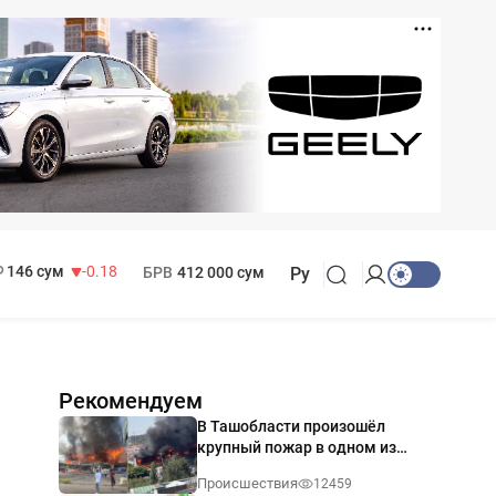
11 916 сум
28.92
13 749 сум
32.19
МРОТ
1 271 000 сум
146 сум
-0.18
БРВ
412 000 сум
Ру
Рекомендуем
В Ташобласти произошёл
крупный пожар в одном из
магазинов — видео
Происшествия
12459