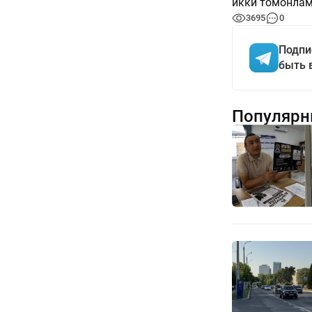
икки томонлам
3695
0
Подпи
быть 
Популярн