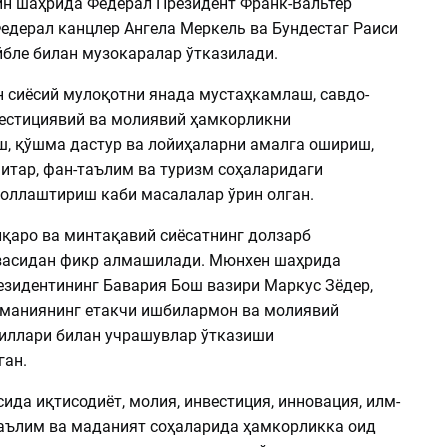
ин шаҳрида Федерал Президент Франк-Вальтер
едерал канцлер Ангела Меркель ва Бундестаг Раиси
бле билан музокаралар ўтказилади.
н сиёсий мулоқотни янада мустаҳкамлаш, савдо-
вестициявий ва молиявий ҳамкорликни
, қўшма дастур ва лойиҳаларни амалга ошириш,
итар, фан-таълим ва туризм соҳаларидаги
оллаштириш каби масалалар ўрин олган.
лқаро ва минтақавий сиёсатнинг долзарб
засидан фикр алмашилади. Мюнхен шаҳрида
езидентининг Бавария Бош вазири Маркус Зёдер,
рманиянинг етакчи ишбилармон ва молиявий
иллари билан учрашувлар ўтказиши
ан.
да иқтисодиёт, молия, инвестиция, инновация, илм-
 таълим ва маданият соҳаларида ҳамкорликка оид