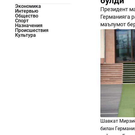
бўлди
Экономика
Президент м
Интервью
Общество
Германияга р
Спорт
маълумот бе
Назначения
Происшествия
3695
0
Культура
Шавкат Мирзиё
билан Германи