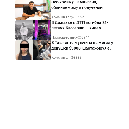
Экс-хокиму Намангана,
обвиняемому в получении
взятки $60 тыс., вынесли
Криминал
11452
приговор
В Джизаке в ДТП погибла 21-
летняя блогерша — видео
Происшествия
8944
В Ташкенте мужчина вымогал у
девушки $3000, шантажируя её
интимными фото — видео
Криминал
8883