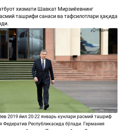
атбуот хизмати Шавкат Мирзиёевнинг
асмий ташрифи санаси ва тафсилотлари ҳақида
рди.
Поделиться
ев 2019 йил 20-22 январь кунлари расмий ташриф
я Федератив Республикасида бўлади. Германия