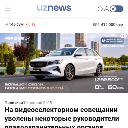
11 916 сум
28.92
13 749 сум
1 271 000 сум
32.19
МРОТ
146 сум
412 000 сум
-0.18
БРВ
Политика
10 января 2019
На видеоселекторном совещании
уволены некоторые руководители
правоохранительных органов