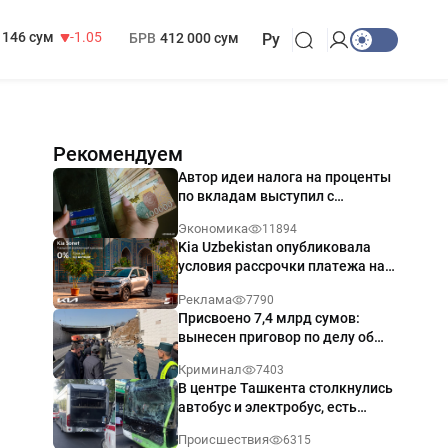
13 717 сум
-25.83
МРОТ
1 271 000 сум
146 сум
-1.05
БРВ
412 000 сум
Ру
Рекомендуем
Автор идеи налога на проценты
по вкладам выступил с
разъяснением
Экономика
11894
Kia Uzbekistan опубликовала
условия рассрочки платежа на
Kia Sonet со ставкой от 0%
Реклама
7790
годовых
Присвоено 7,4 млрд сумов:
вынесен приговор по делу об
обрушении путепровода в
Криминал
7403
Ташкенте
В центре Ташкента столкнулись
автобус и электробус, есть
пострадавший — видео
Происшествия
6315