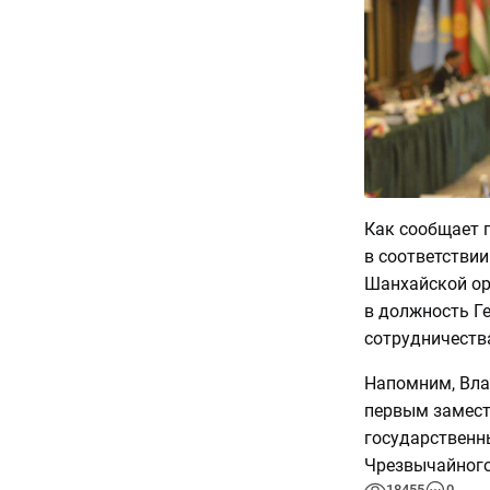
Как сообщает п
в соответствии
Шанхайской ор
в должность Г
сотрудничеств
Напомним, Вла
первым замест
государственн
Чрезвычайного
18455
0