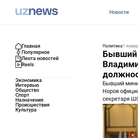
Новости
Главная
Политика
1 янва
Бывший 
Популярное
Лента новостей
Владими
Reels
должнос
Экономика
Бывший мини
Интервью
Общество
Норов официа
Спорт
секретаря Ш
Назначения
Происшествия
18455
0
Культура