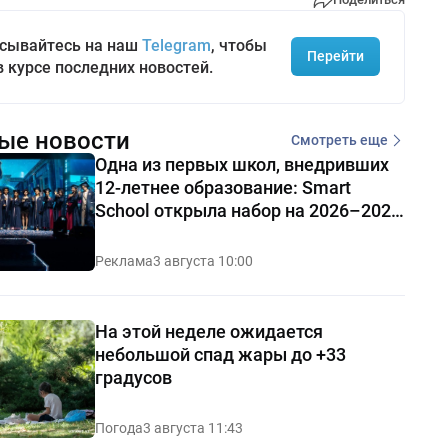
сывайтесь на наш
Telegram
, чтобы
Перейти
в курсе последних новостей.
ые новости
Смотреть еще
Одна из первых школ, внедривших
12-летнее образование: Smart
School открыла набор на 2026–2027
учебный год
Реклама
3 августа 10:00
На этой неделе ожидается
небольшой спад жары до +33
градусов
Погода
3 августа 11:43