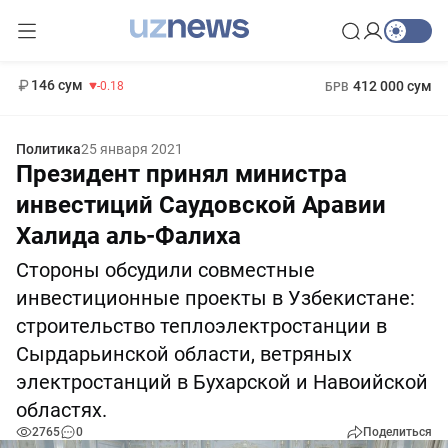
11 916 сум
28.92
13 749 сум
1 271 000 сум
32.19
МРОТ
146 сум
412 000 сум
-0.18
БРВ
Политика
25 января 2021
Президент принял министра
инвестиций Саудовской Аравии
Халида аль-Фалиха
Стороны обсудили совместные
инвестиционные проекты в Узбекистане:
строительство теплоэлектростанции в
Сырдарьинской области, ветряных
электростанций в Бухарской и Навоийской
областях.
2765
0
Поделиться