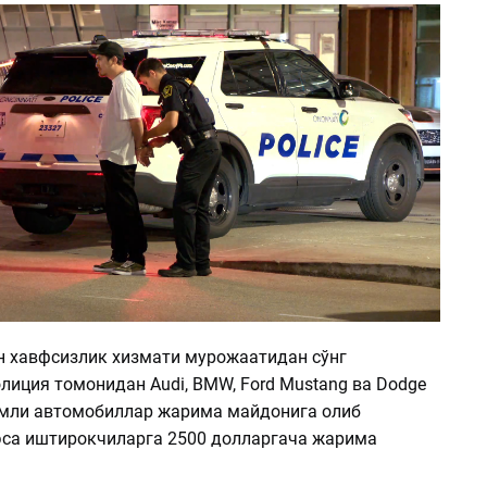
н хавфсизлик хизмати мурожаатидан сўнг
лиция томонидан Audi, BMW, Ford Mustang ва Dodge
сумли автомобиллар жарима майдонига олиб
 эса иштирокчиларга 2500 долларгача жарима