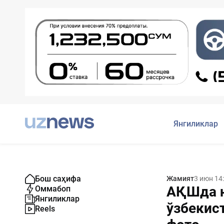
Янгиликлар
Бош саҳифа
Жамият
3 июн 14
АҚШда н
Оммабоп
Янгиликлар
ўзбекис
Reels