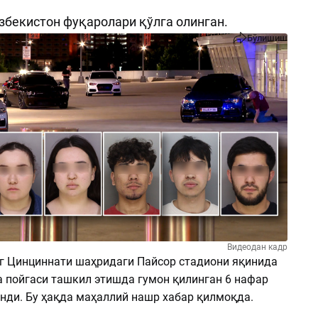
збекистон фуқаролари қўлга олинган.
Бўлишиш
Видеодан кадр
г Цинциннати шаҳридаги Пайcор стадиони яқинида
а пойгаси ташкил этишда гумон қилинган 6 нафар
инди. Бу ҳақда маҳаллий нашр хабар қилмоқда.