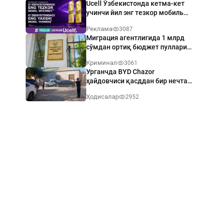
Ucell Ўзбекистонда кетма-кет
учинчи йил энг тезкор мобиль
интернет эгаси бўлди
Реклама
3087
Миграция агентлигида 1 млрд
сўмдан ортиқ бюджет пуллари
талон-торож қилинди
Криминал
3061
Урганчда BYD Chazor
ҳайдовчиси қасддан бир нечта
автомашинани шикастлади
Ҳодисалар
2952