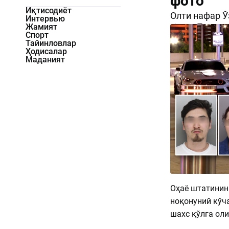
фото
Иқтисодиёт
Олти нафар Ў
Интервью
Жамият
1182
0
Спорт
Тайинловлар
Ҳодисалар
Маданият
Оҳаё штатинин
ноқонуний кўч
шахс қўлга ол