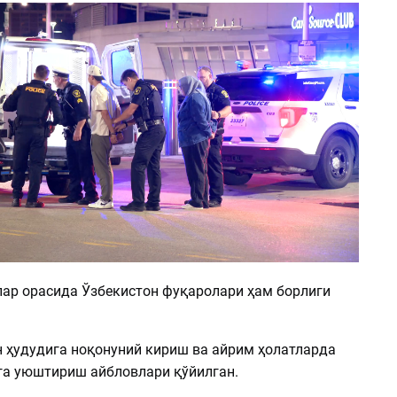
лар орасида Ўзбекистон фуқаролари ҳам борлиги
н ҳудудига ноқонуний кириш ва айрим ҳолатларда
га уюштириш айбловлари қўйилган.