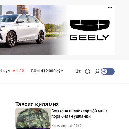
 916 сўм
28.92
 749 сўм
32.19
МҲТЭКМ
1 271 000 сўм
6 сўм
-0.18
БҲМ
412 000 сўм
Uz
Тавсия қиламиз
Божхона инспектори $3 минг
пора билан ушланди
Криминал
3262