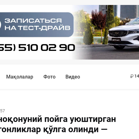
11
13
14
Мақолалар
Фото
Видео
:57
оқонуний пойга уюштирган
тонликлар қўлга олинди —