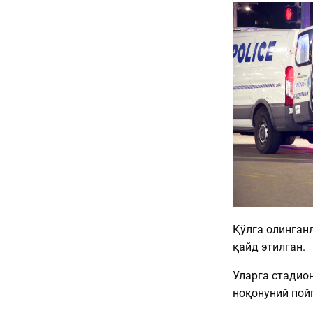
Қўлга олинган
қайд этилган.
Уларга стадио
ноқонуний пой