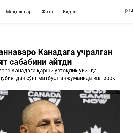
13
14
Мақолалар
Фото
Видео
4
аннаваро Канадага учралган
ят сабабини айтди
аро Канадага қарши ўртоқлик ўйинда
лубиятдан сўнг матбуот анжуманида иштирок
Бўлишиш