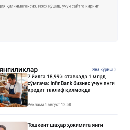
янгиликлар
Яна кўриш
7 йилга 18,99% ставкада 1 млрд
сўмгача: InfinBank бизнес учун янги
кредит таклиф қилмоқда
Реклама
4 август 12:58
Тошкент шаҳар ҳокимига янги