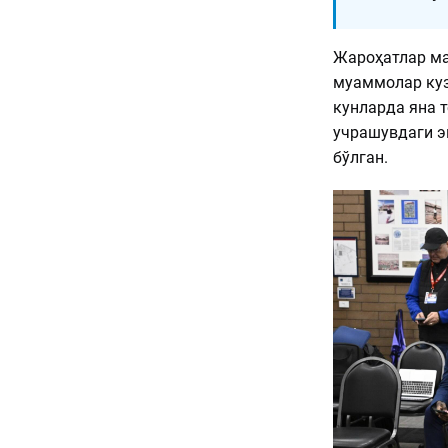
Жароҳатлар ма
муаммолар куз
кунларда яна 
учрашувдаги э
бўлган.