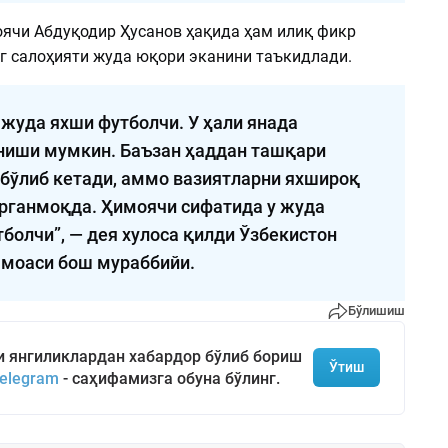
ячи Абдуқодир Ҳусанов ҳақида ҳам илиқ фикр
нг салоҳияти жуда юқори эканини таъкидлади.
 жуда яхши футболчи. У ҳали янада
иши мумкин. Баъзан ҳаддан ташқари
 бўлиб кетади, аммо вазиятларни яхшироқ
рганмоқда. Ҳимоячи сифатида у жуда
тболчи”, — дея хулоса қилди Ўзбекистон
моаси бош мураббийи.
Бўлишиш
и янгиликлардан хабардор бўлиб бориш
Ўтиш
elegram
- саҳифамизга обуна бўлинг.