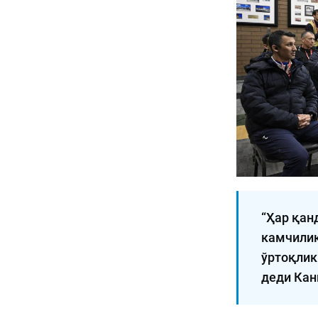
“Ҳар қан
камчилик
ўртоқлик
деди Кан