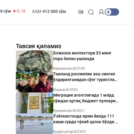
 749 сўм
32.19
МҲТЭКМ
1 271 000 сўм
6 сўм
-0.18
БҲМ
412 000 сўм
Uz
Тавсия қиламиз
Божхона инспектори $3 минг
пора билан ушланди
Криминал
3189
Таиланд россиялик ака-сингил
ўлдирилганидан сўнг туристлар
хавфсизлигини кучайтиради
Хориж
3024
Миграция агентлигида 1 млрд
сўмдан ортиқ бюджет пуллари
талон-торож қилинди
Криминал
3021
Ўзбекистонда ярим йилда 111
киши сувда чўкиб ҳалок бўлди —
ФВВ
Ҳодисалар
2905