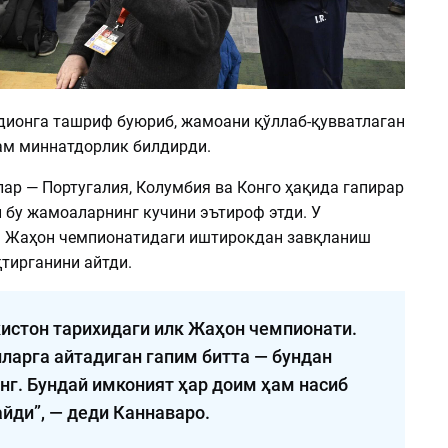
дионга ташриф буюриб, жамоани қўллаб-қувватлаган
ам миннатдорлик билдирди.
ар — Португалия, Колумбия ва Конго ҳақида гапирар
 бу жамоаларнинг кучини эътироф этди. У
 Жаҳон чемпионатидаги иштирокдан завқланиш
тирганини айтди.
кистон тарихидаги илк Жаҳон чемпионати.
ларга айтадиган гапим битта — бундан
нг. Бундай имконият ҳар доим ҳам насиб
йди”, — деди Каннаваро.