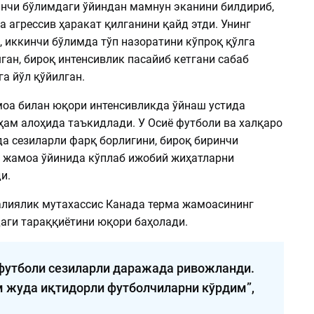
нчи бўлимдаги ўйиндан мамнун эканини билдириб,
 агрессив ҳаракат қилганини қайд этди. Унинг
, иккинчи бўлимда тўп назоратини кўпроқ қўлга
ан, бироқ интенсивлик пасайиб кетгани сабаб
а йўл қўйилган.
оа билан юқори интенсивликда ўйнаш устида
ҳам алоҳида таъкидлади. У Осиё футболи ва халқаро
да сезиларли фарқ борлигини, бироқ биринчи
 жамоа ўйинида кўплаб ижобий жиҳатларни
и.
алиялик мутахассис Канада терма жамоасининг
даги тараққиётини юқори баҳолади.
футболи сезиларли даражада ривожланди.
м жуда иқтидорли футболчиларни кўрдим”,