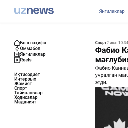
Янгиликлар
Бош саҳифа
Спорт
2 июн 10:3
Фабио К
Оммабоп
Янгиликлар
мағлуби
Reels
Фабио Каннав
Иқтисодиёт
учралган мағ
Интервью
этди.
Жамият
Спорт
820
0
Тайинловлар
Ҳодисалар
Маданият