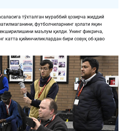
саласига тўхталган мураббий ҳозирча жиддий
атилмаганини, футболчиларнинг ҳолати яқин
текширилишини маълум қилди. Унинг фикрича,
нг катта қийинчиликлардан бири совуқ об-ҳаво