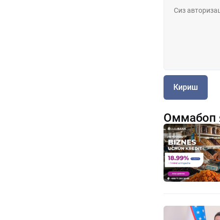
Кириш
Оммабоп 