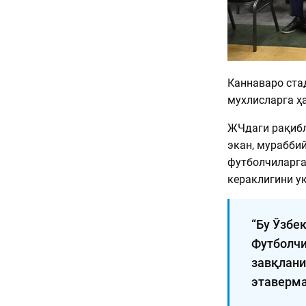
Каннаваро ста
мухлисларга ҳ
ЖЧдаги рақибл
экан, мураббий
футболчиларга
кераклигини уқ
“Бу Ўзбе
Футболчи
завқлани
этаверма