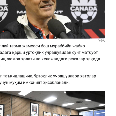
ЎФА
ллий терма жамоаси бош мураббийи Фабио
адага қарши ўртоқлик учрашувидан сўнг матбуот
ин, жамоа ҳолати ва келажакдаги режалар ҳақида
.
г таъкидлашича, ўртоқлик учрашувлари хатолар
учун муҳим имконият ҳисобланади.