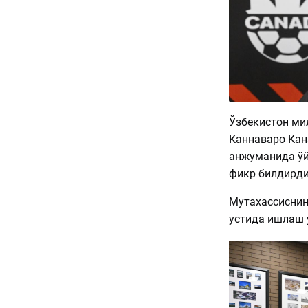
Ўзбекистон ми
Каннаваро Кан
анжуманида ўй
фикр билдирди
Мутахассиснин
устида ишлаш 