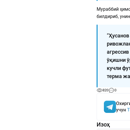
Мураббий ҳимо
билдириб, уни
“Ҳусанов
ривожлан
агрессив
ўқишни ў
кучли фу
терма жа
820
0
Охирг
учун
T
Изоҳ