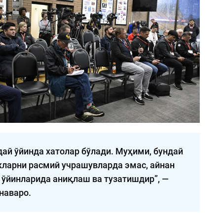
дай ўйинда хатолар бўлади. Муҳими, бундай
ларни расмий учрашувларда эмас, айнан
 ўйинларида аниқлаш ва тузатишдир”, —
наваро.