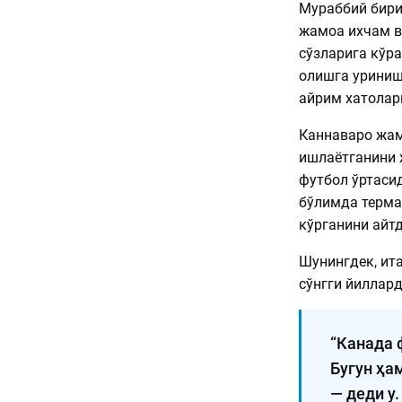
Мураббий бири
жамоа ихчам ва
сўзларига кўра
олишга уринишг
айрим хатоларг
Каннаваро жам
ишлаётганини 
футбол ўртаси
бўлимда терма
кўрганини айтд
Шунингдек, ит
сўнгги йиллар
“Канада 
Бугун ҳа
— деди у.