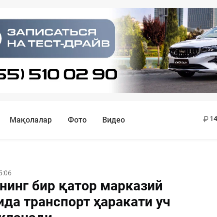
11
13
14
Мақолалар
Фото
Видео
5:06
нинг бир қатор марказий
ида транспорт ҳаракати уч