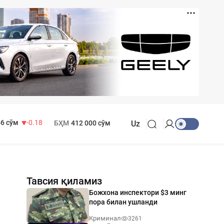
 916 сўм
28.92
 749 сўм
32.19
МҲТЭКМ
1 271 000 сўм
6 сўм
-0.18
БҲМ
412 000 сўм
Uz
Тавсия қиламиз
Божхона инспектори $3 минг
пора билан ушланди
Криминал
3261