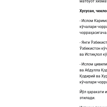
матбуот хизмат
Хусусан, чекл
- Ислом Карим
кўчалари чорр
чорраҳасигача
- Янги Ўзбекис
Ўзбекистон кў
ва Истиқлол к
- Ислом цивил
ва Абдулла Қо
Қодирий ва Ху
кўчалари чорр
Йўл ҳаракати 
этилади.