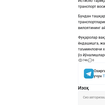
Истисно тариқ
транспорт вос
Бундан ташқар
транспортлари
вилоятининг а
Фуқаролар вақ
ёндашишга, жа
таъминловчи х
ўз йўналишлар
746
0
Охирг
учун
T
Изоҳ