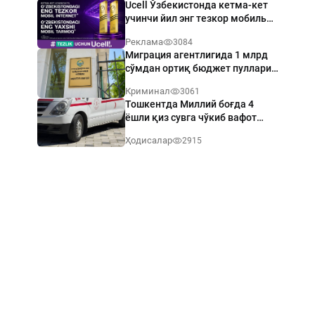
Ucell Ўзбекистонда кетма-кет
учинчи йил энг тезкор мобиль
интернет эгаси бўлди
Реклама
3084
Миграция агентлигида 1 млрд
сўмдан ортиқ бюджет пуллари
талон-торож қилинди
Криминал
3061
Тошкентда Миллий боғда 4
ёшли қиз сувга чўкиб вафот
этди
Ҳодисалар
2915