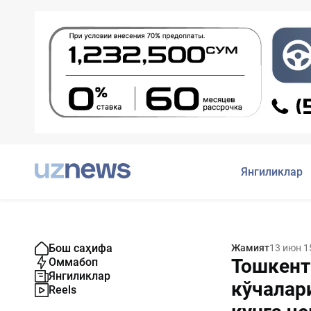
Янгиликлар
Бош саҳифа
Жамият
13 июн 1
Тошкент
Оммабоп
Янгиликлар
кўчалар
Reels