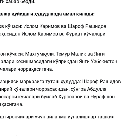
и хабар берди.
овлар қуйидаги ҳудудларда амал қилади:
ов кўчаси: Ислом Каримов ва Шароф Рашидов
аҳасидан Ислом Каримов ва Фурқат кўчалари
.
тон кўчаси: Махтумқули, Темур Малик ва Янги
чалари кесишмасидаги кўприкдан Янги Ўзбекистон
ўчалари чорраҳасигача.
изацияси марказига туташ ҳудудда: Шароф Рашидов
дирий кўчалари чорраҳасидан, сўнгра Абдулла
росарой кўчалари бўйлаб Хуросарой ва Нурафшон
аҳасигача.
иштирокчилари учун айланма йўналишлар ташкил