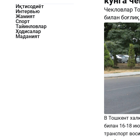
кунга ч
Иқтисодиёт
Чекловлар Т
Интервью
Жамият
билан боғлиқ
Спорт
746
0
Тайинловлар
Ҳодисалар
Маданият
В Тошкент хал
билан 16-18 и
транспорт вос