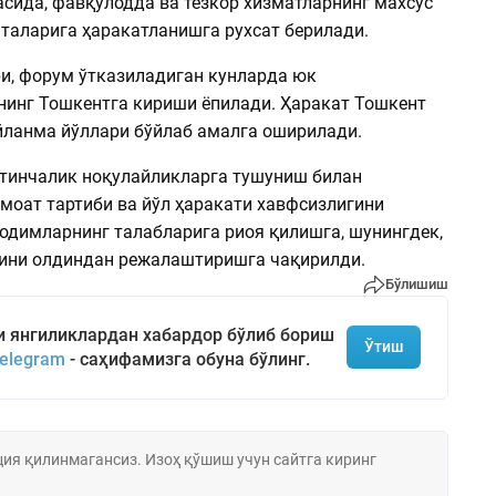
асида, фавқулодда ва тезкор хизматларнинг махсус
италарига ҳаракатланишга рухсат берилади.
и, форум ўтказиладиган кунларда юк
нинг Тошкентга кириши ёпилади. Ҳаракат Тошкент
йланма йўллари бўйлаб амалга оширилади.
тинчалик ноқулайликларга тушуниш билан
моат тартиби ва йўл ҳаракати хавфсизлигини
одимларнинг талабларига риоя қилишга, шунингдек,
ини олдиндан режалаштиришга чақирилди.
Бўлишиш
и янгиликлардан хабардор бўлиб бориш
Ўтиш
elegram
- саҳифамизга обуна бўлинг.