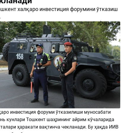
екланади
ошкент халқаро инвестиция форумини ўтказиш
.
Бўлишиш
қаро инвестиция форуми ўтказилиши муносабати
юнь кунлари Тошкент шаҳрининг айрим кўчаларида
италари ҳаракати вақтинча чекланади. Бу ҳақда ИИВ