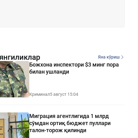
янгиликлар
Яна кўриш
Божхона инспектори $3 минг пора
билан ушланди
Криминал
5 август 15:04
Миграция агентлигида 1 млрд
сўмдан ортиқ бюджет пуллари
талон-торож қилинди