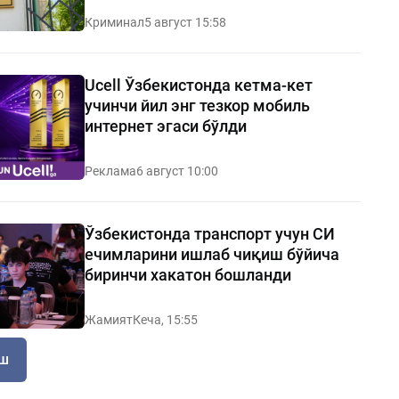
Криминал
5 август 15:58
Ucell Ўзбекистонда кетма-кет
учинчи йил энг тезкор мобиль
интернет эгаси бўлди
Реклама
6 август 10:00
Ўзбекистонда транспорт учун СИ
ечимларини ишлаб чиқиш бўйича
биринчи хакатон бошланди
Жамият
Кеча, 15:55
иш