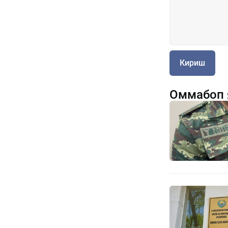
Кириш
Оммабоп 