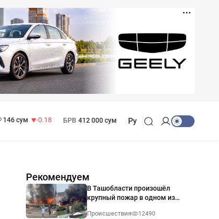
11 916 сум
28.92
13 749 сум
32.19
МРОТ
1 271 000 сум
146 сум
-0.18
БРВ
412 000 сум
Ру
Рекомендуем
В Ташобласти произошёл
крупный пожар в одном из
магазинов — видео
Происшествия
12490