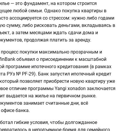
илье — это фундамент, на котором строится
дущее любой семьи. Однако покупка квартиры в
сто ассоциируется со стрессом: нужно либо годами
ую сумму, либо рисковать деньгами, вкладываясь в
ъект, а затем месяцами ждать сдачи дома и
кументов, продолжая платить за аренду.
 процесс покупки максимально прозрачным и
nfinBank объявил о присоединении к масштабной
ой программе ипотечного кредитования (в рамках
та РУз № PF-29). Банк запустил ипотечный кредит
 который позволяет приобрести новую квартиру уже
евое отличие программы Yangi xonadon заключается
дит выдается на жилье на первичном рынке.
кументов занимает считанные дни, всё
 офисе банка.
аботал гибкие условия, чтобы долгожданное
превратилось в неподъемное бремя для семейного