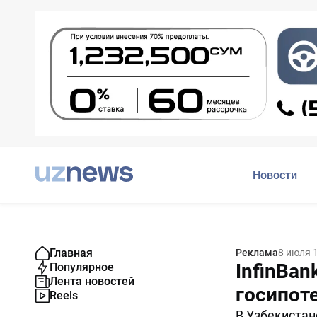
Новости
Главная
Реклама
8 июля 
InfinBa
Популярное
Лента новостей
госипоте
Reels
В Узбекистан