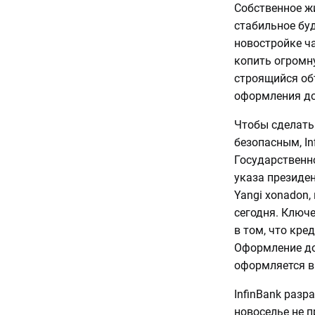
Собственное ж
стабильное бу
новостройке ча
копить огромн
строящийся об
оформления до
Чтобы сделать
безопасным, I
Государственн
указа президен
Yangi xonadon,
сегодня. Ключ
в том, что кре
Оформление до
оформляется в
InfinBank разр
новоселье не 