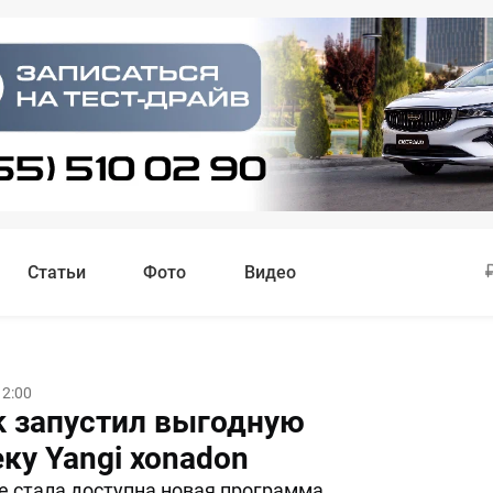
Статьи
Фото
Видео
12:00
nk запустил выгодную
ку Yangi xonadon
е стала доступна новая программа