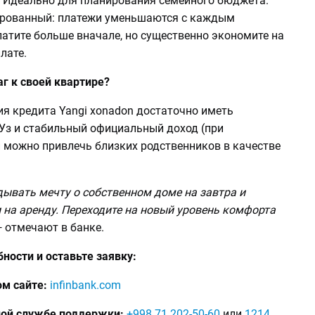
 Идеально для планирования семейного бюджета.
рованный: платежи уменьшаются с каждым
атите больше вначале, но существенно экономите на
лате.
г к своей квартире?
я кредита Yangi xonadon достаточно иметь
Уз и стабильный официальный доход (при
 можно привлечь близких родственников в качестве
дывать мечту о собственном доме на завтра и
 на аренду. Переходите на новый уровень комфорта
 отмечают в банке.
ности и оставьте заявку:
м сайте:
infinbank.com
ной службе поддержки:
+998 71 202-50-60
или
1214
.