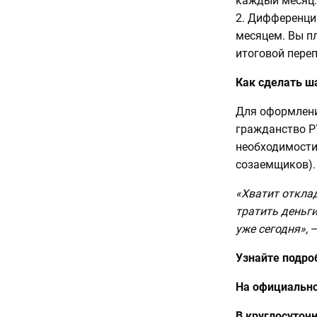
каждый месяц.
2. Дифференци
месяцем. Вы пл
итоговой переп
Как сделать ша
Для оформлени
гражданство Р
необходимости
созаемщиков).
«Хватит откла
тратить деньги
уже сегодня»,
—
Узнайте подроб
На официально
В круглосуточ