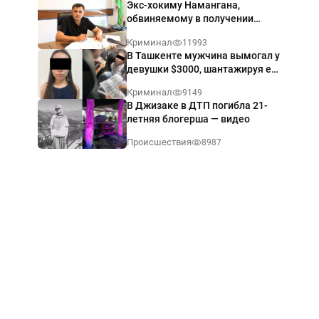
Экс-хокиму Намангана,
обвиняемому в получении
взятки $60 тыс., вынесли
Криминал
11993
приговор
В Ташкенте мужчина вымогал у
девушки $3000, шантажируя её
интимными фото — видео
Криминал
9149
В Джизаке в ДТП погибла 21-
летняя блогерша — видео
Происшествия
8987