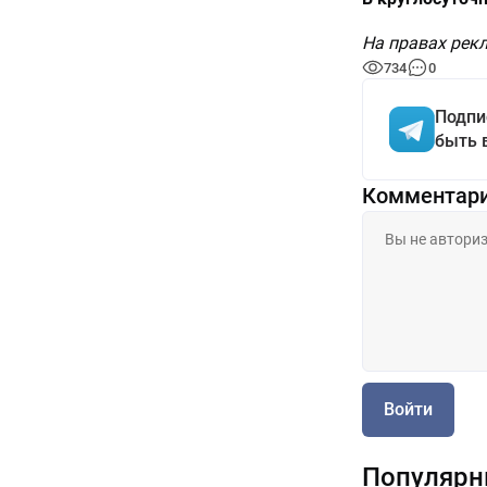
На правах ре
734
0
Подпи
быть 
Комментар
Войти
Популярн