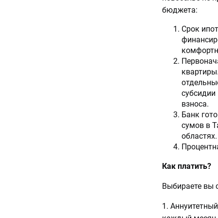
бюджета:
Срок ипот
финансир
комфортн
Первонача
квартиры.
отдельные
субсидии
взноса.
Банк гото
сумов в Т
областях.
Процентна
Как платить?
Выбираете вы 
1. Аннуитетны