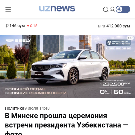
11 916 сум
28.92
13 749 сум
1 271 000 сум
32.19
МРОТ
146 сум
412 000 сум
-0.18
БРВ
Политика
9 июля 14:48
В Минске прошла церемония
встречи президента Узбекистана —
фото