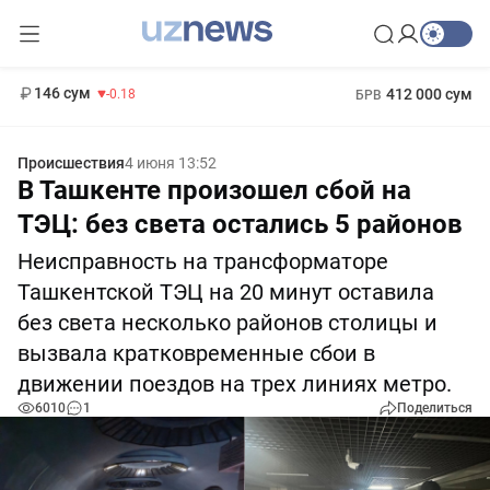
11 916 сум
28.92
13 749 сум
1 271 000 сум
32.19
МРОТ
146 сум
412 000 сум
-0.18
БРВ
Происшествия
4 июня 13:52
В Ташкенте произошел сбой на
ТЭЦ: без света остались 5 районов
Неисправность на трансформаторе
Ташкентской ТЭЦ на 20 минут оставила
без света несколько районов столицы и
вызвала кратковременные сбои в
движении поездов на трех линиях метро.
6010
1
Поделиться