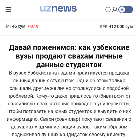
11 916 сум
28.92
13 749 сум
1 271 000 сум
32.19
МРОТ
146 сум
412 000 сум
-0.18
БРВ
Давай поженимся: как узбекские
вузы продают свахам личные
данные студенток
В вузах Узбекистана годами практикуется продажа
личных данных студенток. Одни об этом только
слышали, другие же лично столкнулись с подобной
проблемой. Кому-то даже пришлось «отбиваться» от
назойливых свах, которые приходят в университеты,
чтобы поглазеть на юных студенток и выудить о них
информацию. Свахи (совчилар) покупают сведения о
девушках у администраций вузов, таким образом
подыскивая лучших кандидаток своему клиенту.