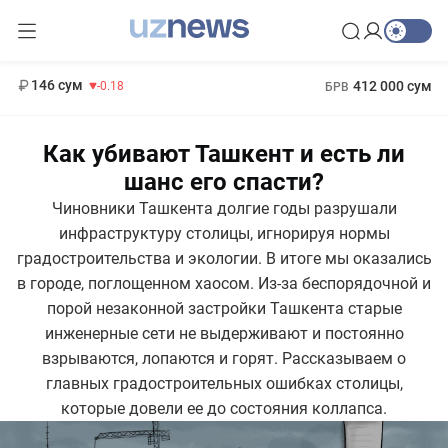
13 749 сум
32.19
146 сум
412 000 сум
-0.18
БРВ
11 916 сум
1 271 000 сум
28.92
МРОТ
Как убивают Ташкент и есть ли
шанс его спасти?
Чиновники Ташкента долгие годы разрушали
инфраструктуру столицы, игнорируя нормы
градостроительства и экологии. В итоге мы оказались
в городе, поглощенном хаосом. Из-за беспорядочной и
порой незаконной застройки Ташкента старые
инженерные сети не выдерживают и постоянно
взрываются, лопаются и горят. Рассказываем о
главных градостроительных ошибках столицы,
которые довели ее до состояния коллапса.